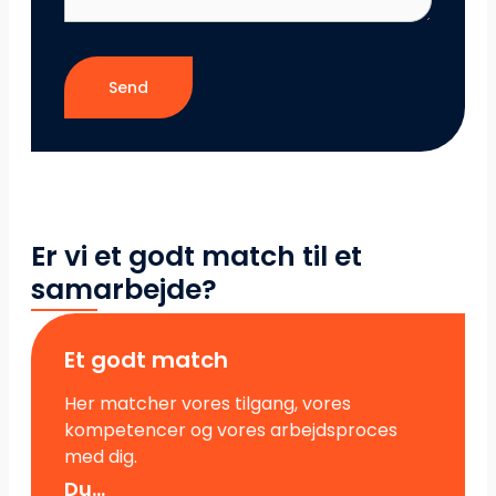
Send
Er vi et godt match til et
samarbejde?
Et godt match
Her matcher vores tilgang, vores
kompetencer og vores arbejdsproces
med dig.
Du...