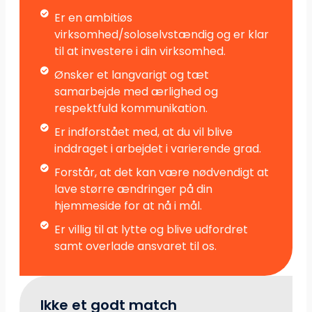
Er en ambitiøs
virksomhed/soloselvstændig og er klar
til at investere i din virksomhed.
Ønsker et langvarigt og tæt
samarbejde med ærlighed og
respektfuld kommunikation.
Er indforstået med, at du vil blive
inddraget i arbejdet i varierende grad.
Forstår, at det kan være nødvendigt at
lave større ændringer på din
hjemmeside for at nå i mål.
Er villig til at lytte og blive udfordret
samt overlade ansvaret til os.
Ikke et godt match