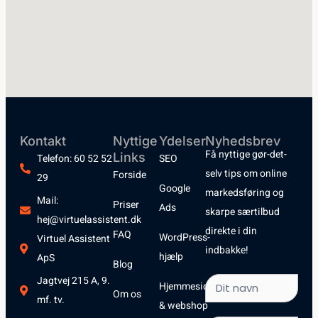
Kontakt
Nyttige
Ydelser
Nyhedsbrev
Få nyttige gør-det-
Links
Telefon: 60 52 52
SEO
selv tips om online
Forside
29
Google
markedsføring og
Mail:
Priser
Ads
skarpe særtilbud
hej@virtuelassistent.dk
direkte i din
FAQ
WordPress-
Virtuel Assistent
indbakke!
hjælp
ApS
Blog
Jagtvej 215 A, 9.
Hjemmeside
Om os
mf. tv.
& webshop