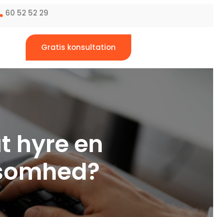
60 52 52 29
Gratis konsultation
t hyre en
rksomhed?
6