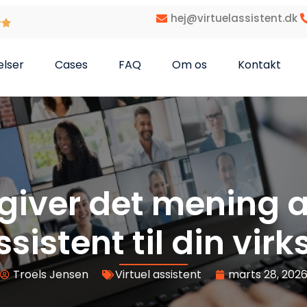
hej@virtuelassistent.dk
elser
Cases
FAQ
Om os
Kontakt
giver det mening a
assistent til din vi
Troels Jensen
Virtuel assistent
marts 28, 202