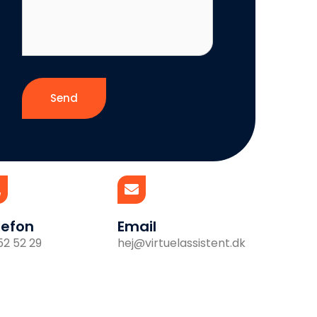
Send
lefon
Email
52 52 29
hej@virtuelassistent.dk