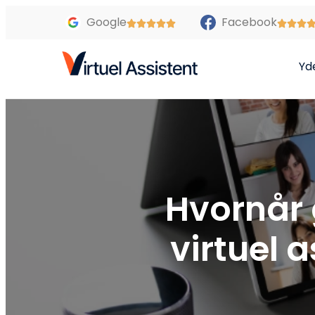
Google
Facebook
Yd
Hvornår 
virtuel 