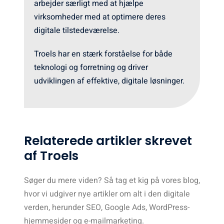
arbejder
særligt
med
at
hjælpe
virksomheder
med
at
optimere
deres
digitale
tilstedeværelse.
Troels
har
en
stærk
forståelse
for
både
teknologi
og
forretning
og
driver
udviklingen
af
effektive,
digitale
løsninger.
Relaterede artikler skrevet
af Troels
Søger
du
mere
viden?
Så
tag
et
kig
på
vores
blog,
hvor
vi
udgiver
nye
artikler
om
alt
i
den
digitale
verden,
herunder
SEO,
Google
Ads,
WordPress-
hjemmesider
og
e-
mailmarketing.